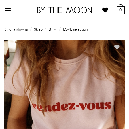
Przewiń
0
do
zawartości
/
/
/
Strona główna
Sklep
BTM
LOVE selection
Dodaj do
ulubionych