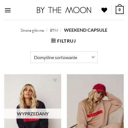
Przewiń
0
do
zawartości
/
/
WEEKEND CAPSULE
Strona główna
BTM
FILTRUJ
Dodaj do
Dodaj do
ulubionych
ulubionych
WYPRZEDANY