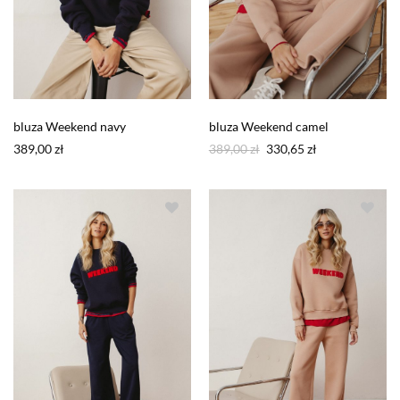
bluza Weekend navy
bluza Weekend camel
Pierwotna
Aktualna
389,00
zł
389,00
zł
330,65
zł
cena
cena
wynosiła:
wynosi:
389,00 zł.
330,65 zł.
Dodaj do
Dodaj do
ulubionych
ulubionych