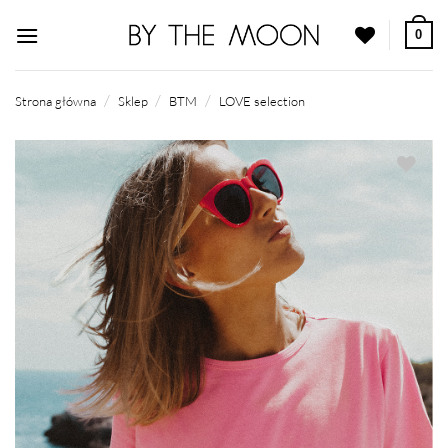
Przewiń
0
do
zawartości
/
/
/
Strona główna
Sklep
BTM
LOVE selection
Dodaj do
ulubionych